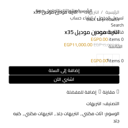
الرئيسية
منتجاتنا
عنا
تواصل معنا
الرئيسية
انتريهات
التربة مودرن موديل x35
تسجيل الدخول / إنشاء حساب
Back to products
Search
التربة مودرن موديل x35
قائمة المفضلة
EGP
0.00
items
0
EGP
11,000.00
EGP
15,000.00
القائمة
EGP
0.00
items
0
إضافة إلى السلة
اشتري الآن
مقارنة
إضافة للمفضلة
التصنيف:
انتريهات
الوسوم:
اثاث مكتبي
,
انتريهات جلد
,
انتريهات مكتبي
,
كنبه
جلد