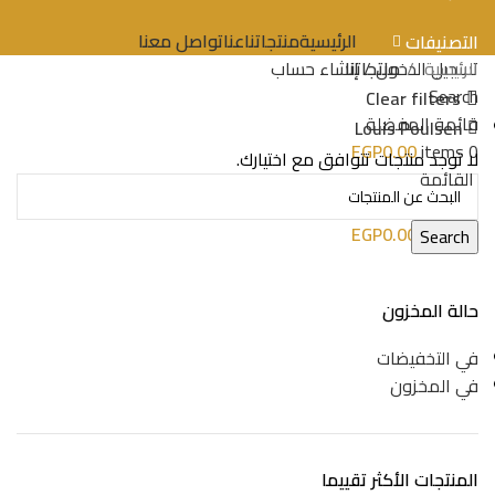
الرئيسية
منتجاتنا
عنا
تواصل معنا
التصنيفات
الرئيسية
منتجاتنا
تسجيل الدخول / إنشاء حساب
Search
Clear filters
قائمة المفضلة
Louis Poulsen
EGP
0.00
items
0
لا توجد منتجات تتوافق مع اختيارك.
القائمة
EGP
0.00
items
0
Search
حالة المخزون
في التخفيضات
في المخزون
المنتجات الأكثر تقييما